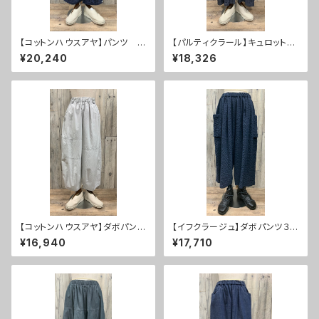
【コットンハウスアヤ】パンツ ２
【パルティクラール】キュロットス
０％ＯＦＦ
カートのようなダボパンツ ３
¥20,240
¥18,326
０％ＯＦＦ
【コットンハウスアヤ】ダボパン
【イフクラージュ】ダボパンツ３
ツ ３０％ＯＦＦ
０％ＯＦＦ
¥16,940
¥17,710