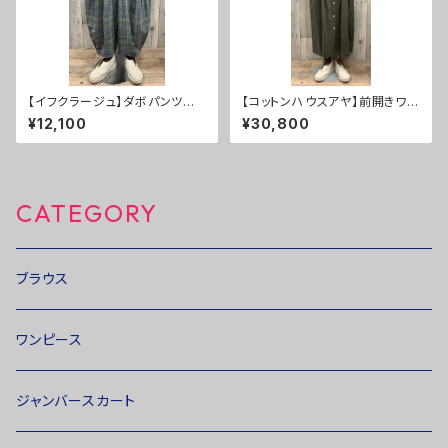
【イフクラージュ】ダボパンツ ５
【コットンハウスアヤ】前開きワン
０％ＯＦＦ
ピース ２０％ＯＦＦ
¥12,100
¥30,800
CATEGORY
ブラウス
ワンピース
ジャンバースカート