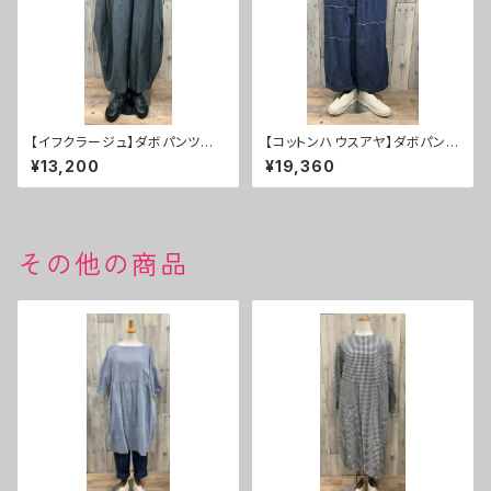
【イフクラージュ】ダボパンツ ５
【コットンハウスアヤ】ダボパン
０％ＯＦＦ
ツ ２０％ＯＦＦ
¥13,200
¥19,360
その他の商品