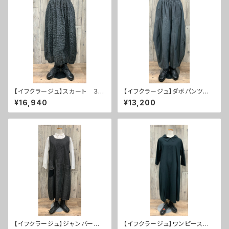
【イフクラージュ】スカート ３
【イフクラージュ】ダボパンツ ５
０％ＯＦＦ
０％ＯＦＦ
¥16,940
¥13,200
【イフクラージュ】ジャンバース
【イフクラージュ】ワンピース ５