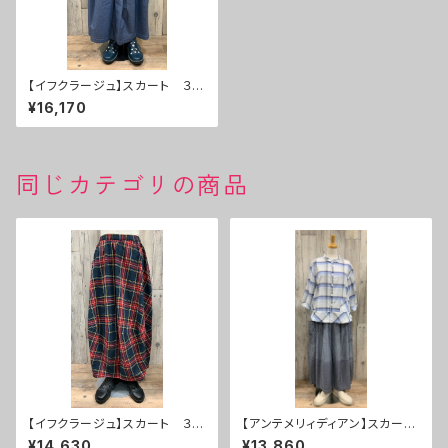
【イフクラージュ】スカート ３
０％ＯＦＦ
¥16,170
同じカテゴリの商品
【イフクラージュ】スカート ３
【アンテメリィディアン】スカー
０％ＯＦＦ
ト ３０％ＯＦＦ
¥14,630
¥13,860