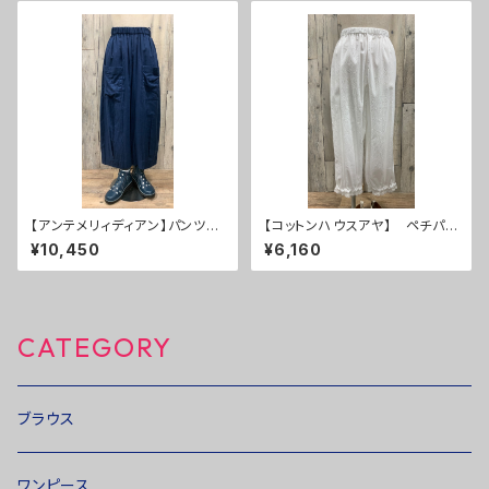
【アンテメリィディアン】パンツ
【コットンハウスアヤ】 ペチパン
５０％ＯＦＦ
ツ ２０％ＯＦＦ
¥10,450
¥6,160
CATEGORY
ブラウス
ワンピース