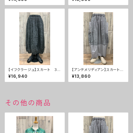
【イフクラージュ】スカート ３
【アンテメリディアン】スカート
０％ＯＦＦ
３０％ＯＦＦ
¥16,940
¥13,860
その他の商品