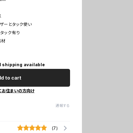
ス
ザーとタック使い
タック有り
素材
l shipping available
d to cart
にお住まいの方向け
通報する
(7)