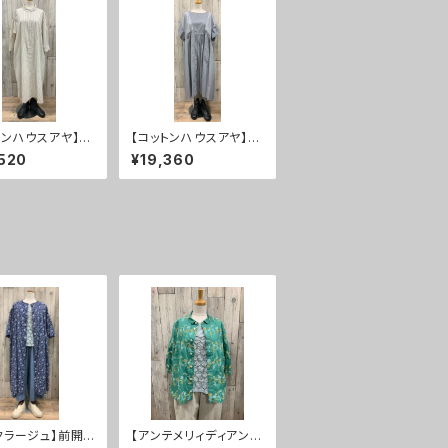
トンハウスアヤ】ワ
【コットンハウスアヤ】ワ
ス ２０％ＯＦＦ
ンピース ２０％ＯＦＦ
520
¥19,360
クラージュ】前開き
【アンテメリィディアン】