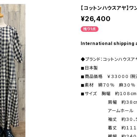
【コットンハウスアヤ】ワ
¥26,400
残り1点
International shipping 
◆ブランド：コットンハウスア
◼︎日本製
◼︎商品価格 ￥３３０００（税
◼︎素材 綿７０％ 麻３０％
◼︎サイズ 胸幅 約１０８cm
肩幅 約３８c
アームホール 約
袖丈 約３０、５
着丈 約１１１c
裾幅 約２４０c