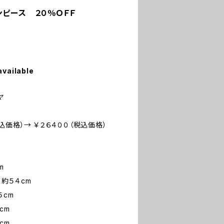
ンピース ２０％ＯＦＦ
available
ヤ
込価格）→ ￥２６４００（税込価格）
m
５４cm
cm
m
m