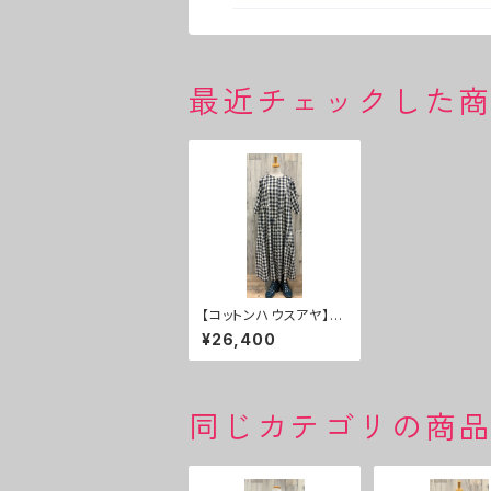
最近チェックした
【コットンハウスアヤ】ワ
ンピース ２０％ＯＦＦ
¥26,400
同じカテゴリの商