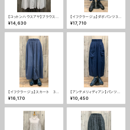
【コットンハウスアヤ】ブラウス
【イフクラージュ】ダボパンツ３
３０％ＯＦＦ
０％ＯＦＦ
¥14,630
¥17,710
【イフクラージュ】スカート ３
【アンテメリィディアン】パンツ
０％ＯＦＦ
５０％ＯＦＦ
¥16,170
¥10,450