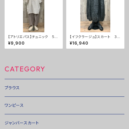
【アトリエパス】チュニック ５
【イフクラージュ】スカート ３
０％ＯＦＦ
０％ＯＦＦ
¥9,900
¥16,940
CATEGORY
ブラウス
ワンピース
ジャンバースカート