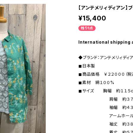
【アンテメリィディアン】
¥15,400
残り1点
International shipping 
◆ブランド：アンテメリィディ
◼︎日本製
◼︎商品価格 ￥２２０００（税
◼︎素材 綿１００%
◼︎サイズ 胸幅 約１１５
肩幅 約３７、５
袖幅 約４３c
アームホール 約
袖丈 約３８c
着丈 約５７c