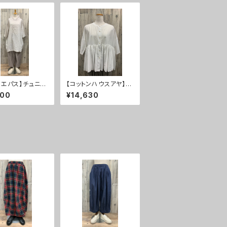
リエパス】チュニッ
【コットンハウスアヤ】ブ
０％ＯＦＦ
ラウス ３０％ＯＦＦ
900
¥14,630