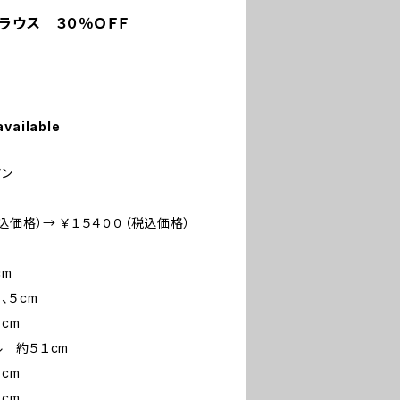
ブラウス ３０％ＯＦＦ
available
アン
込価格）→ ￥１５４００（税込価格）
cm
cm
m
５１cm
m
m