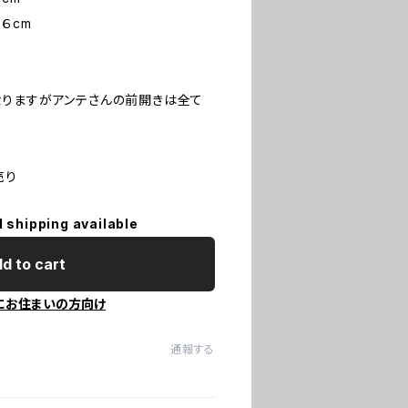
cm
りますがアンテさんの前開きは全て
売り
l shipping available
d to cart
にお住まいの方向け
通報する