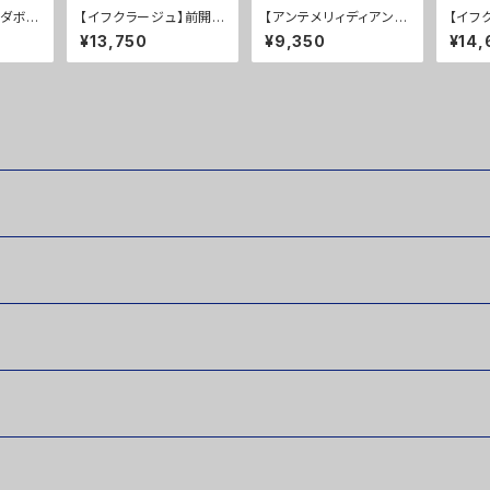
】ダボパ
【イフクラージュ】前開き
【アンテメリィディアン】
【イフ
Ｆ
ワンピース ５０％ＯＦ
パンツ ５０％ＯＦＦ
ト ３
¥13,750
¥9,350
¥14,
Ｆ