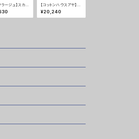
クラージュ】スカー
【コットンハウスアヤ】パ
０％ＯＦＦ
ンツ ２０％ＯＦＦ
630
¥20,240